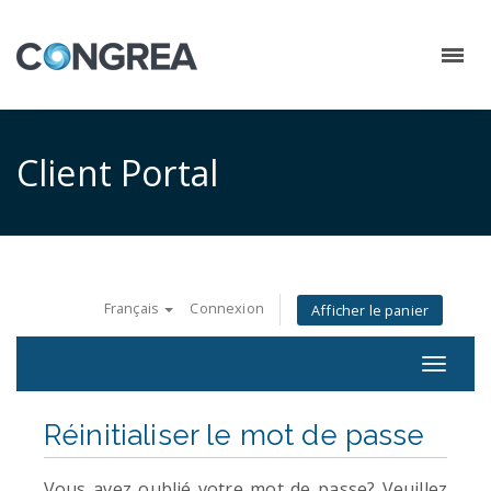
Client Portal
Français
Connexion
Afficher le panier
Toggle
navigat
Réinitialiser le mot de passe
Vous avez oublié votre mot de passe? Veuillez