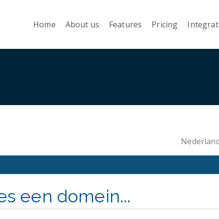
Home
About us
Features
Pricing
Integrat
Nederlan
es een domein...