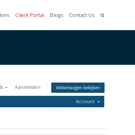
ions
Client Portal
Blogs
Contact Us
ds
Aanmelden
Winkelwagen bekijken
Account