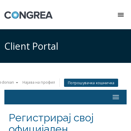
Client Portal
edonian
Најава на профил
Потрошувачка кошничка
Toggle
navigat
Регистрирај свој
официјален