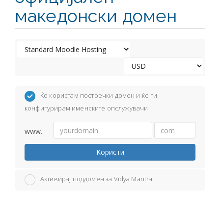
македонски домен
Ќе користам постоечки домен и ќе ги
конфигурирам именските опслужувачи
www.
Користи
Активирај поддомен за Vidya Mantra